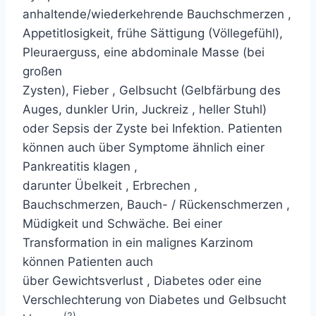
anhaltende/wiederkehrende
Bauchschmerzen
,
Appetitlosigkeit, frühe Sättigung (Völlegefühl),
Pleuraerguss, eine abdominale Masse (bei
großen
Zysten),
Fieber
,
Gelbsucht
(Gelbfärbung des
Auges, dunkler Urin,
Juckreiz
, heller Stuhl)
oder Sepsis der Zyste bei Infektion. Patienten
können auch über Symptome ähnlich
einer
Pankreatitis
klagen ,
darunter
Übelkeit
,
Erbrechen
,
Bauchschmerzen,
Bauch-
/
Rückenschmerzen
,
Müdigkeit
und Schwäche. Bei einer
Transformation in ein malignes Karzinom
können Patienten auch
über
Gewichtsverlust
,
Diabetes
oder eine
Verschlechterung von Diabetes und Gelbsucht
(2)