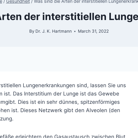
e
/
Gesundheit
/
Was sind die Arten der interstitiellen Lungenerkra
Arten der interstitiellen Lun
By
Dr. J. K. Hartmann
March 31, 2022
rstitiellen Lungenerkrankungen sind, lassen Sie uns
um ist. Das Interstitium der Lunge ist das Gewebe
gibt. Dies ist ein sehr dünnes, spitzenförmiges
en ist. Dieses Netzwerk gibt den Alveolen (den
tzung.
tgefäße erleichtern den Gasaustausch zwischen Blut