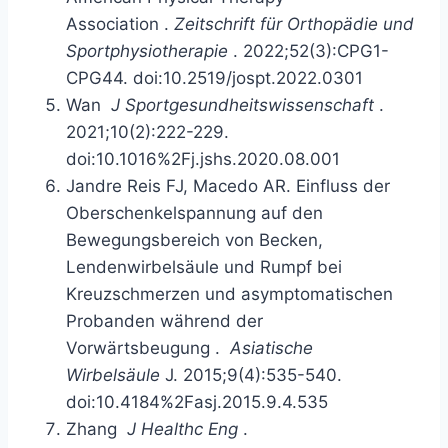
Association
.
Zeitschrift für Orthopädie und
Sportphysiotherapie
. 2022;52(3):CPG1-
CPG44. doi:10.2519/jospt.2022.0301
Wan
​
J Sportgesundheitswissenschaft
.
2021;10(2):222-229.
doi:10.1016%2Fj.jshs.2020.08.001
Jandre Reis FJ, Macedo AR.
Einfluss der
Oberschenkelspannung auf den
Bewegungsbereich von Becken,
Lendenwirbelsäule und Rumpf bei
Kreuzschmerzen und asymptomatischen
Probanden während der
Vorwärtsbeugung
.
Asiatische
Wirbelsäule
J. 2015;9(4):535-540.
doi:10.4184%2Fasj.2015.9.4.535
Zhang
​
J Healthc Eng
.