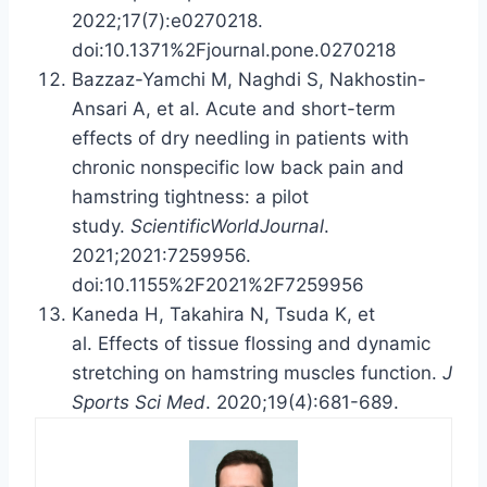
2022;17(7):e0270218.
doi:10.1371%2Fjournal.pone.0270218
Bazzaz-Yamchi M, Naghdi S, Nakhostin-
Ansari A, et al. Acute and short-term
effects of dry needling in patients with
chronic nonspecific low back pain and
hamstring tightness: a pilot
study.
ScientificWorldJournal
.
2021;2021:7259956.
doi:10.1155%2F2021%2F7259956
Kaneda H, Takahira N, Tsuda K, et
al. Effects of tissue flossing and dynamic
stretching on hamstring muscles function.
J
Sports Sci Med
. 2020;19(4):681-689.