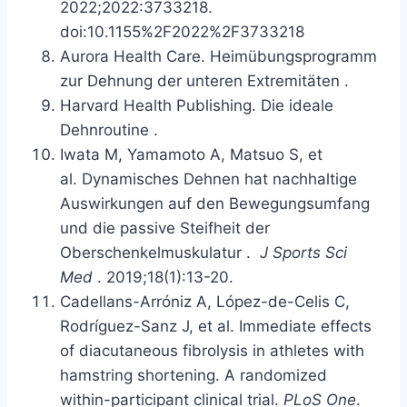
2022;2022:3733218.
doi:10.1155%2F2022%2F3733218
Aurora Health Care.
Heimübungsprogramm
zur Dehnung der unteren Extremitäten
.
Harvard Health Publishing.
Die ideale
Dehnroutine
.
Iwata M, Yamamoto A, Matsuo S, et
al.
Dynamisches Dehnen hat nachhaltige
Auswirkungen auf den Bewegungsumfang
und die passive Steifheit der
Oberschenkelmuskulatur
.
J Sports Sci
Med
. 2019;18(1):13-20.
Cadellans-Arróniz A, López-de-Celis C,
Rodríguez-Sanz J, et al. Immediate effects
of diacutaneous fibrolysis in athletes with
hamstring shortening. A randomized
within-participant clinical trial.
PLoS One
.