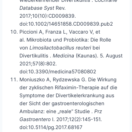
wiederkehrender Divertikulitis
.
Cochrane
Database Syst
Rev.
2017;10(10):CD009839.
doi:10.1002/14651858.CD009839.pub2
Piccioni A, Franza L, Vaccaro V, et
al.
Mikrobiota und Probiotika: Die Rolle
von
Limosilactobacillus reuteri
bei
Divertikulitis
.
Medicina
(Kaunas). 5. August
2021;57(8):802.
doi:10.3390/medicina57080802
Moniuszko A, Rydzewska G.
Die Wirkung
der zyklischen Rifaximin-Therapie auf die
Symptome der Divertikelerkrankung aus
der Sicht der gastroenterologischen
Ambulanz: eine „reale“ Studie
.
Prz
Gastroentero
l. 2017;12(2):145-151.
doi:10.5114/pg.2017.68167