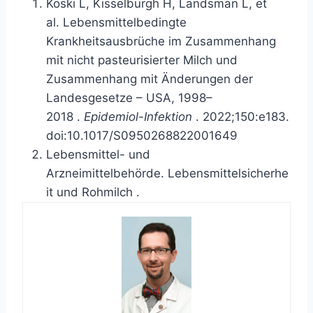
Koski L, Kisselburgh H, Landsman L, et
al.
Lebensmittelbedingte
Krankheitsausbrüche im Zusammenhang
mit nicht pasteurisierter Milch und
Zusammenhang mit Änderungen der
Landesgesetze – USA, 1998–
2018
.
Epidemiol-Infektion
. 2022;150:e183.
doi:10.1017/S0950268822001649
Lebensmittel- und
Arzneimittelbehörde.
Lebensmittelsicherhe
it und Rohmilch
.