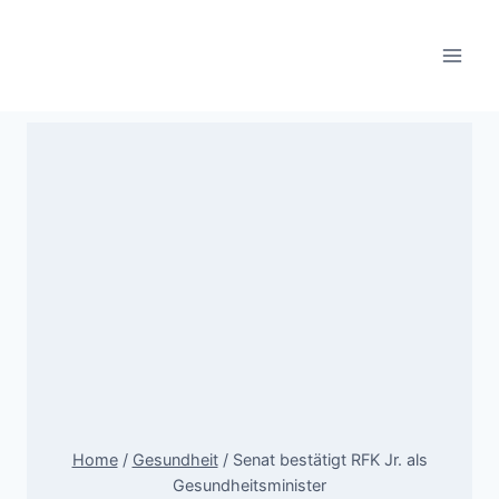
Skip
to
content
Home
/
Gesundheit
/
Senat bestätigt RFK Jr. als
Gesundheitsminister