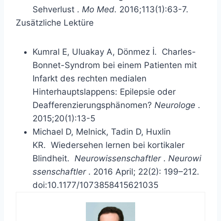
Sehverlust
.
Mo Med.
2016;113(1):63-7.
Zusätzliche Lektüre
Kumral E, Uluakay A, Dönmez İ.
Charles-
Bonnet-Syndrom bei einem Patienten mit
Infarkt des rechten medialen
Hinterhauptslappens: Epilepsie oder
Deafferenzierungsphänomen?
Neurologe
.
2015;20(1):13-5
Michael D, Melnick, Tadin D, Huxlin
KR.
Wiedersehen lernen bei kortikaler
Blindheit.
Neurowissenschaftler
.
Neurowi
ssenschaftler
. 2016 April; 22(2): 199–212.
doi:10.1177/1073858415621035