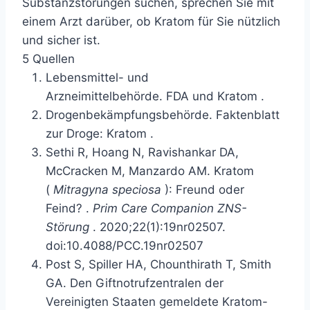
Substanzstörungen suchen, sprechen Sie mit
einem Arzt darüber, ob Kratom für Sie nützlich
und sicher ist.
5 Quellen
Lebensmittel- und
Arzneimittelbehörde.
FDA und Kratom
.
Drogenbekämpfungsbehörde.
Faktenblatt
zur Droge: Kratom
.
Sethi R, Hoang N, Ravishankar DA,
McCracken M, Manzardo AM.
Kratom
(
Mitragyna speciosa
): Freund oder
Feind?
.
Prim Care Companion ZNS-
Störung
. 2020;22(1):19nr02507.
doi:10.4088/PCC.19nr02507
Post S, Spiller HA, Chounthirath T, Smith
GA.
Den Giftnotrufzentralen der
Vereinigten Staaten gemeldete Kratom-