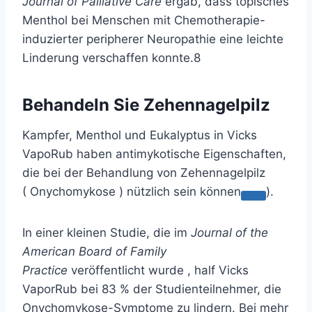
Journal of Palliative Care
ergab, dass topisches
Menthol bei Menschen mit Chemotherapie-
induzierter peripherer Neuropathie eine leichte
Linderung verschaffen konnte.
8
Behandeln Sie Zehennagelpilz
Kampfer, Menthol und Eukalyptus in Vicks
VapoRub haben antimykotische Eigenschaften,
die bei der Behandlung von Zehennagelpilz
(
Onychomykose ) nützlich sein können
).
In einer kleinen Studie, die im
Journal of the
American Board of Family
Practice
veröffentlicht wurde , half Vicks
VaporRub bei 83 % der Studienteilnehmer, die
Onychomykose-Symptome zu lindern. Bei mehr