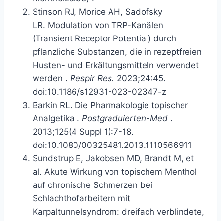
Stinson RJ, Morice AH, Sadofsky
LR.
Modulation von TRP-Kanälen
(Transient Receptor Potential) durch
pflanzliche Substanzen, die in rezeptfreien
Husten- und Erkältungsmitteln verwendet
werden
.
Respir Res.
2023;24:45.
doi:10.1186/s12931-023-02347-z
Barkin RL.
Die Pharmakologie topischer
Analgetika
.
Postgraduierten-Med
.
2013;125(4 Suppl 1):7-18.
doi:10.1080/00325481.2013.1110566911
Sundstrup E, Jakobsen MD, Brandt M, et
al.
Akute Wirkung von topischem Menthol
auf chronische Schmerzen bei
Schlachthofarbeitern mit
Karpaltunnelsyndrom: dreifach verblindete,