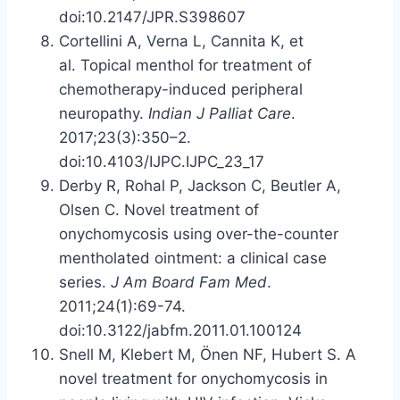
doi:10.2147/JPR.S398607
Cortellini A, Verna L, Cannita K, et
al. Topical menthol for treatment of
chemotherapy-induced peripheral
neuropathy.
Indian J Palliat Care
.
2017;23(3):350–2.
doi:10.4103/IJPC.IJPC_23_17
Derby R, Rohal P, Jackson C, Beutler A,
Olsen C. Novel treatment of
onychomycosis using over-the-counter
mentholated ointment: a clinical case
series.
J Am Board Fam Med
.
2011;24(1):69-74.
doi:10.3122/jabfm.2011.01.100124
Snell M, Klebert M, Önen NF, Hubert S. A
novel treatment for onychomycosis in