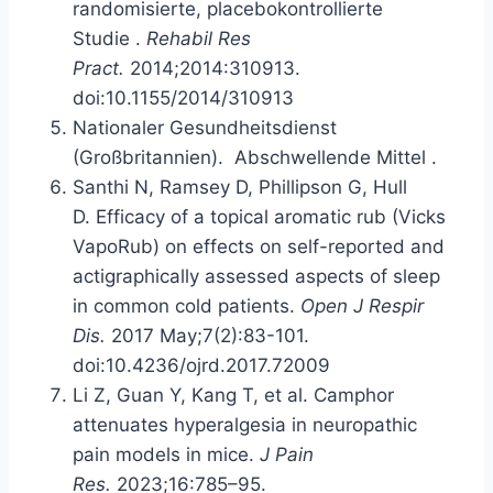
randomisierte, placebokontrollierte
Studie
.
Rehabil Res
Pract.
2014;2014:310913.
doi:10.1155/2014/310913
Nationaler Gesundheitsdienst
(Großbritannien).
Abschwellende Mittel
.
Santhi N, Ramsey D, Phillipson G, Hull
D. Efficacy of a topical aromatic rub (Vicks
VapoRub) on effects on self-reported and
actigraphically assessed aspects of sleep
in common cold patients.
Open J Respir
Dis.
2017 May;7(2):83-101.
doi:10.4236/ojrd.2017.72009
Li Z, Guan Y, Kang T, et al. Camphor
attenuates hyperalgesia in neuropathic
pain models in mice.
J Pain
Res.
2023;16:785–95.