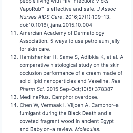
people living with HIV infection: Vicks
VapoRub™ is effective and safe.
J Assoc
Nurses AIDS Care
. 2016;27(1):109–13.
doi:10.1016/j.jana.2015.10.004
Amercian Academy of Dermatology
Association. 5 ways to use petroleum jelly
for skin care.
Hamishenkar H, Same S, Adibkia K, et al. A
comparative histological study on the skin
occlusion performance of a cream made of
solid lipid nanoparticles and Vaseline.
Res
Pharm Sci.
2015 Sep-Oct;10(5):378387
MedlinePlus. Camphor overdose.
Chen W, Vermaak I, Viljoen A. Camphor–a
fumigant during the Black Death and a
coveted fragrant wood in ancient Egypt
and Babylon–a review.
Molecules
.