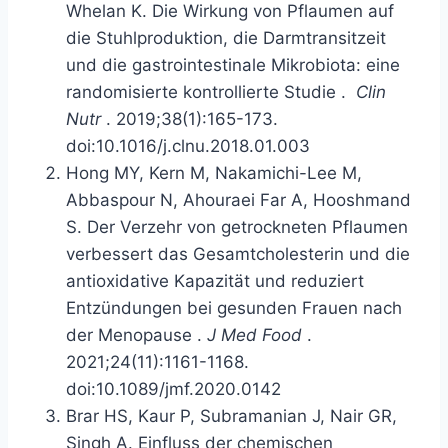
Whelan K.
Die Wirkung von Pflaumen auf
die Stuhlproduktion, die Darmtransitzeit
und die gastrointestinale Mikrobiota: eine
randomisierte kontrollierte Studie
.
Clin
Nutr
. 2019;38(1):165-173.
doi:10.1016/j.clnu.2018.01.003
Hong MY, Kern M, Nakamichi-Lee M,
Abbaspour N, Ahouraei Far A, Hooshmand
S.
Der Verzehr von getrockneten Pflaumen
verbessert das Gesamtcholesterin und die
antioxidative Kapazität und reduziert
Entzündungen bei gesunden Frauen nach
der Menopause
.
J Med Food
.
2021;24(11):1161-1168.
doi:10.1089/jmf.2020.0142
Brar HS, Kaur P, Subramanian J, Nair GR,
Singh A.
Einfluss der chemischen