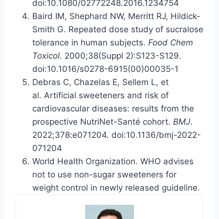
doi:10.1080/02772248.2016.1234754
Baird IM, Shephard NW, Merritt RJ, Hildick-
Smith G. Repeated dose study of sucralose
tolerance in human subjects.
Food Chem
Toxicol
. 2000;38(Suppl 2):S123-S129.
doi:10.1016/s0278-6915(00)00035-1
Debras C, Chazelas E, Sellem L, et
al. Artificial sweeteners and risk of
cardiovascular diseases: results from the
prospective NutriNet-Santé cohort.
BMJ
.
2022;378:e071204. doi:10.1136/bmj-2022-
071204
World Health Organization. WHO advises
not to use non-sugar sweeteners for
weight control in newly released guideline.