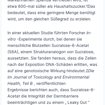
Markennamen Splenda vertrieben wird, ist
etwa 600-mal süßer als Haushaltszucker.
1
Das
bedeutet, dass eine geringere Menge benötigt
wird, um den gleichen Süßegrad zu erzielen.
In einer aktuellen Studie führten Forscher
In-
vitro
-Experimente durch, bei denen sie
menschliche Blutzellen Sucralose-6-Acetat
(S6A), einem Strukturanalogon von Sucralose,
aussetzten. Sie fanden heraus, dass die Zellen
nach der Exposition DNA-Schäden erlitten, was
auf eine genotoxische Wirkung hindeutet.
2
Die
im Journal of Toxicology and Environmental
Health, Teil B
, veröffentlichten
Ergebnisse berichten auch, dass Sucralose-6-
Acetat die Integrität der Darmbarriere
beeinträchtigen und zu einem „
Leaky Gut
“