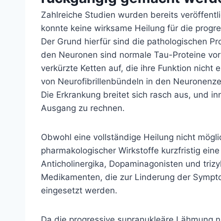
Zahlreiche Studien wurden bereits veröffentl
konnte keine wirksame Heilung für die prog
Der Grund hierfür sind die pathologischen Pr
den Neuronen sind normale Tau-Proteine ​​vor
verkürzte Ketten auf, die ihre Funktion nicht 
von Neurofibrillenbündeln in den Neuronenz
Die Erkrankung breitet sich rasch aus, und in
Ausgang zu rechnen.
Obwohl eine vollständige Heilung nicht mögl
pharmakologischer Wirkstoffe kurzfristig ei
Anticholinergika, Dopaminagonisten und triz
Medikamenten, die zur Linderung der Sympt
eingesetzt werden.
Da die progressive supranukleäre Lähmung nic