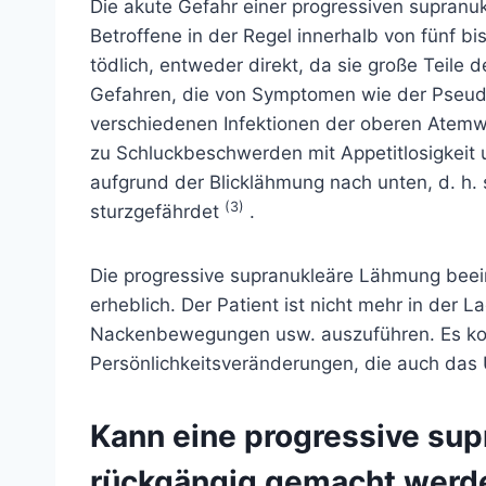
Die akute Gefahr einer progressiven supranu
Betroffene in der Regel innerhalb von fünf bi
tödlich, entweder direkt, da sie große Teile d
Gefahren, die von Symptomen wie der Pseud
verschiedenen Infektionen der oberen Atem
zu
Schluckbeschwerden
mit Appetitlosigkeit
aufgrund der Blicklähmung nach unten, d. h. s
(3)
sturzgefährdet
.
Die progressive supranukleäre Lähmung beein
erheblich. Der Patient ist nicht mehr in der L
Nackenbewegungen usw. auszuführen. Es kom
Persönlichkeitsveränderungen, die auch das 
Kann eine progressive sup
rückgängig gemacht werd