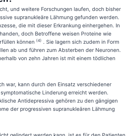
icht, und weitere Forschungen laufen, doch bisher
ressive supranukleäre Lähmung gefunden werden.
ozesse, die mit dieser Erkrankung einhergehen. In
handen, doch Betroffene weisen Proteine ​​wie
(4)
erfüllen können
. Sie lagern sich zudem in Form
ellen ab und führen zum Absterben der Neuronen.
nerhalb von zehn Jahren ist mit einem tödlichen
ich war, kann durch den Einsatz verschiedener
ne symptomatische Linderung erreicht werden.
yklische Antidepressiva gehören zu den gängigen
ome der progressiven supranukleären Lähmung
ht gelindert werden kann, ist es für den Patienten