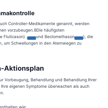
makontrolle
auch Controller-Medikamente genannt, werden
omen vorzubeugen.
8
Die häufigsten
ie
Fluticason) .
und
Beclomethason
), die
, um Schwellungen in den Atemwegen zu
a-Aktionsplan
 zur Vorbeugung, Behandlung und Behandlung Ihrer
l Ihre eigenen Symptome überwachen als auch
en.
enthalten wie: