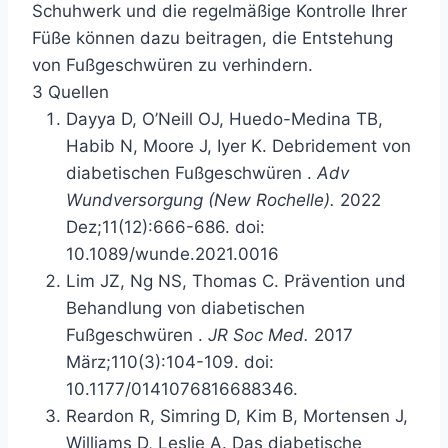
Schuhwerk und die regelmäßige Kontrolle Ihrer
Füße können dazu beitragen, die Entstehung
von Fußgeschwüren zu verhindern.
3 Quellen
Dayya D, O’Neill OJ, Huedo-Medina TB,
Habib N, Moore J, Iyer K.
Debridement von
diabetischen Fußgeschwüren
.
Adv
Wundversorgung (New Rochelle).
2022
Dez;11(12):666-686. doi:
10.1089/wunde.2021.0016
Lim JZ, Ng NS, Thomas C.
Prävention und
Behandlung von diabetischen
Fußgeschwüren
.
JR Soc Med.
2017
März;110(3):104-109. doi:
10.1177/0141076816688346.
Reardon R, Simring D, Kim B, Mortensen J,
Williams D, Leslie A.
Das diabetische