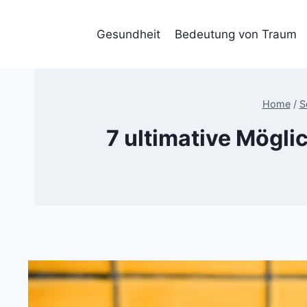
Skip
to
Gesundheit
Bedeutung von Traum
content
Home
/
S
7 ultimative Mögl