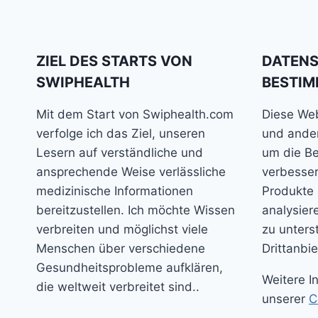
ZIEL DES STARTS VON
DATEN
SWIPHEALTH
BESTI
Mit dem Start von Swiphealth.com
Diese We
verfolge ich das Ziel, unseren
und ander
Lesern auf verständliche und
um die Be
ansprechende Weise verlässliche
verbesser
medizinische Informationen
Produkte 
bereitzustellen. Ich möchte Wissen
analysie
verbreiten und möglichst viele
zu unters
Menschen über verschiedene
Drittanbie
Gesundheitsprobleme aufklären,
Weitere I
die weltweit verbreitet sind..
unserer
C