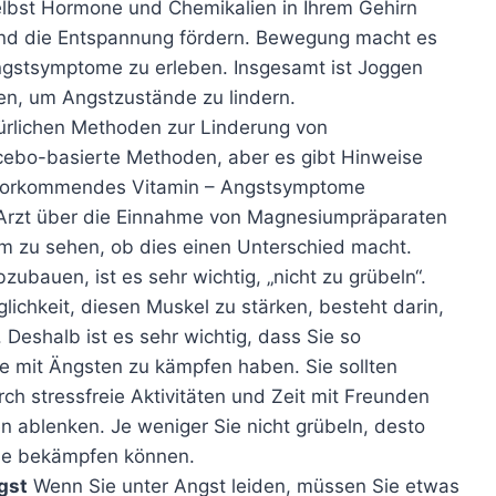
lbst Hormone und Chemikalien in Ihrem Gehirn
 und die Entspannung fördern. Bewegung macht es
Angstsymptome zu erleben. Insgesamt ist Joggen
nen, um Angstzustände zu lindern.
ürlichen Methoden zur Linderung von
cebo-basierte Methoden, aber es gibt Hinweise
h vorkommendes Vitamin – Angstsymptome
m Arzt über die Einnahme von Magnesiumpräparaten
 zu sehen, ob dies einen Unterschied macht.
ubauen, ist es sehr wichtig, „nicht zu grübeln“.
lichkeit, diesen Muskel zu stärken, besteht darin,
Deshalb ist es sehr wichtig, dass Sie so
ie mit Ängsten zu kämpfen haben. Sie sollten
rch stressfreie Aktivitäten und Zeit mit Freunden
 ablenken. Je weniger Sie nicht grübeln, desto
ome bekämpfen können.
gst
Wenn Sie unter Angst leiden, müssen Sie etwas