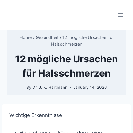
Skip
to
content
Home
/
Gesundheit
/
12 mögliche Ursachen für
Halsschmerzen
12 mögliche Ursachen
für Halsschmerzen
By
Dr. J. K. Hartmann
January 14, 2026
Wichtige Erkenntnisse
Halsschmerzen können durch eine