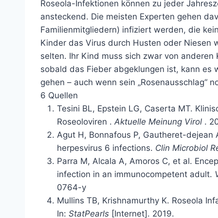
Roseola-Infektionen können zu jeder Jahresz
ansteckend. Die meisten Experten gehen da
Familienmitgliedern) infiziert werden, die 
Kinder das Virus durch Husten oder Niesen 
selten. Ihr Kind muss sich zwar von anderen 
sobald das Fieber abgeklungen ist, kann es w
gehen – auch wenn sein „Rosenausschlag“ no
6 Quellen
Tesini BL, Epstein LG, Caserta MT.
Klini
Roseoloviren
.
Aktuelle Meinung Virol
. 20
Agut H, Bonnafous P, Gautheret-dejean A
herpesvirus 6 infections.
Clin Microbiol R
Parra M, Alcala A, Amoros C, et al. Ence
infection in an immunocompetent adult.
0764-y
Mullins TB, Krishnamurthy K. Roseola In
In:
StatPearls
[Internet]. 2019.