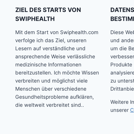
ZIEL DES STARTS VON
DATEN
SWIPHEALTH
BESTI
Mit dem Start von Swiphealth.com
Diese We
verfolge ich das Ziel, unseren
und ander
Lesern auf verständliche und
um die Be
ansprechende Weise verlässliche
verbesser
medizinische Informationen
Produkte 
bereitzustellen. Ich möchte Wissen
analysie
verbreiten und möglichst viele
zu unters
Menschen über verschiedene
Drittanbie
Gesundheitsprobleme aufklären,
Weitere I
die weltweit verbreitet sind..
unserer
C