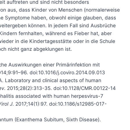
eit auftreten und sind nicht besonders
von aus, dass Kinder von Menschen (normalerweise
keine Symptome haben, obwohl einige glauben, dass
weitergeben können. In jedem Fall sind Ausbrüche
Kindern fernhalten, während es Fieber hat, aber
ieder in die Kindertagesstätte oder in die Schule
ch nicht ganz abgeklungen ist.
sche Auswirkungen einer Primärinfektion mit
14;9:91–96. doi:10.1016/j.coviro.2014.09.013
. Laboratory and clinical aspects of human
ev
. 2015;28(2):313-35. doi:10.1128/CMR.00122-14
phalitis associated with human herpesvirus-7
Virol J
. 2017;14(1):97. doi:10.1186/s12985-017-
fantum (Exanthema Subitum, Sixth Disease).